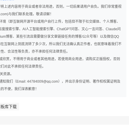
得将上述内容用于商业或者非法用途，否则，一切后果请用户自负。我们非常重视
q.com)与我们联系处理。敬请谅解！
网环境（即互联网开源平台或用户自行上传，包括但不限于社交媒体、个人博客、
度搜索引擎、AI人工智能搜索引擎、ChatGPT问答、文心一言问答、Claude问
、Medium博客、某些引流且需要做分享文章链接任务的博客/公众号等）以及微信QQ
源在互联网上到底流转了多少次，所以我们无法确认真正作者，也就意味着我们不
全性、合法性等负责，亦不承担任何法律责任。
究或欣赏，不得用于商业或者其他用途，若使用商业用途，请购买正版授权，否则
我们对此不承担任何法律责任。
相关资源。
们（Email: 44784009@qq.com），并出示身份证明、著作权权属证明及
来的不便，我们深表歉意！
件模板库下载