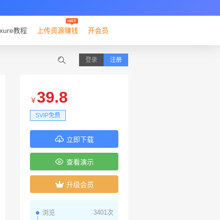
xure教程
上传资源赚钱
开会员
登录
注册
39.8
￥
SVIP免费
立即下载
查看演示
升级会员
浏览
3401次