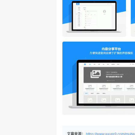
文章来源：
https://www.axure9.com/muba