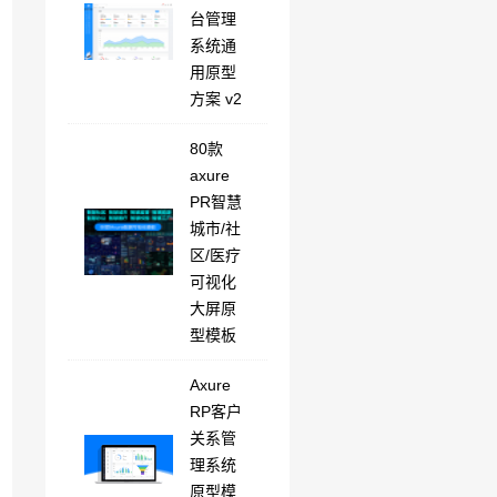
台管理
系统通
用原型
方案 v2
80款
axure
PR智慧
城市/社
区/医疗
可视化
大屏原
型模板
Axure
RP客户
关系管
理系统
原型模