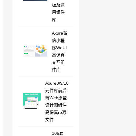
板及通
用组件
库
Axure微
信小程
序WeUI
高保真
交互组
件库
Axure8/9/10
元件库前后
端Web原型
设计图组件
高保真rp源
文件
106套