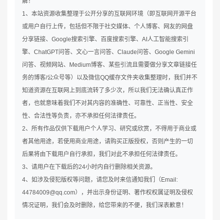
解！
1、本站资源收集整理于公开分享的互联网环境（即互联网开源平台
或用户自行上传，包括但不限于社交媒体、个人博客、网友的网盘
分享链接、Google搜索引擎、百度搜索引擎、AI人工智能搜索引
擎、ChatGPT问答、文心一言问答、Claude问答、Google Gemini
问答、视频网站、Medium博客、某些引流且需要做分享文章链接任
务的博客/公众号等）以及微信QQ缓存文件夹收集整理时，我们并不
知道资源在互联网上到底流转了多少次，所以我们无法确认真正作
者，也就意味着我们不对其内容的准确性、可靠性、正当性、安全
性、合法性等负责，亦不承担任何法律责任。
2、所有作品仅供下载用户个人学习、研究或欣赏，不得用于商业或
者其他用途，若使用商业用途，请购买正版授权，否则产生的一切
后果将由下载用户自行承担，我们对此不承担任何法律责任。
3、请用户在下载后的24小时内自行删除相关资源。
4、如涉及侵犯版权等问题，请您及时来信通知我们（Email:
44784009@qq.com），并出示身份证明、著作权权属证明及侵权
情况证明，我们会及时删除，给您带来的不便，我们深表歉意！