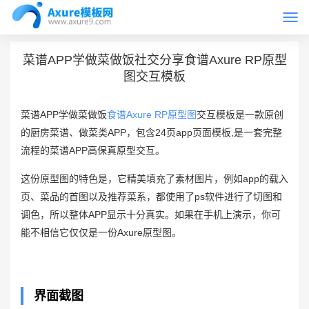
Togg
首页
Axure手机原型
navi
菜谱APP学做菜做饭社交分享食谱Axure RP原型
图交互模板
菜谱APP学做菜做饭
食谱Axure RP原型图
交互模板是一款原创
的厨房菜谱、做菜类APP，包含24页app页面模板,是一套完整
流程的菜谱APP高保真原型交互。
这份原型图的特色是，它精美填充了素材图片，例如app的载入
页、菜品的首图以及推荐菜系，都使用了ps软件进行了切图和
调色，所以整体APP显示十分真实。如果在手机上演示，你可
能不相信它仅仅是一份Axure原型图。
界面截图