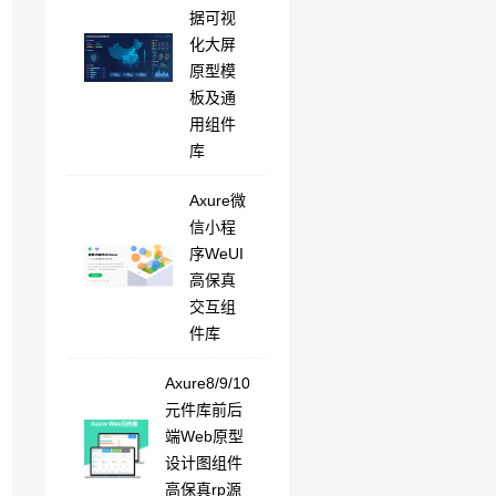
据可视
化大屏
原型模
板及通
用组件
库
Axure微
信小程
序WeUI
高保真
交互组
件库
Axure8/9/10
元件库前后
端Web原型
设计图组件
高保真rp源