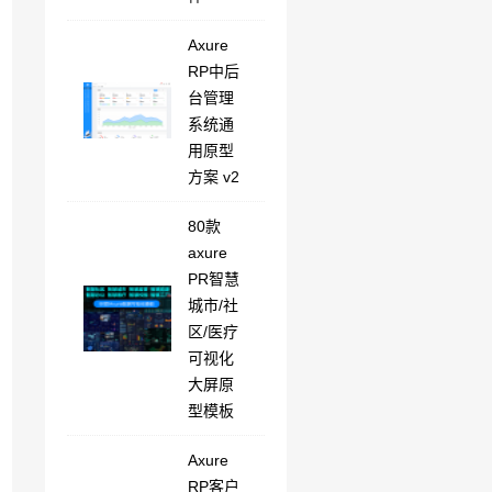
Axure
RP中后
台管理
系统通
用原型
方案 v2
80款
axure
PR智慧
城市/社
区/医疗
可视化
大屏原
型模板
Axure
RP客户