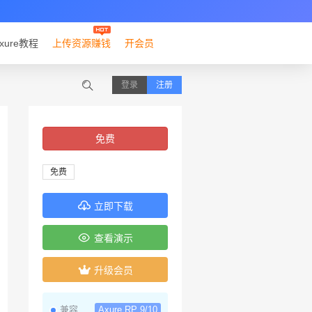
xure教程
上传资源赚钱
开会员
登录
注册
免费
免费
立即下载
查看演示
升级会员
兼容
Axure RP 9/10